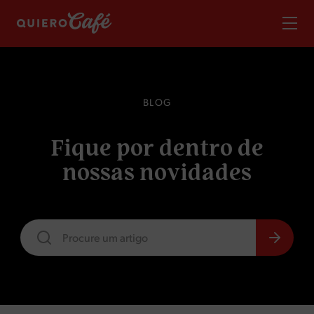
B
L
O
G
F
i
q
u
e
p
o
r
d
e
n
t
r
o
d
e
n
o
s
s
a
s
n
o
v
i
d
a
d
e
s