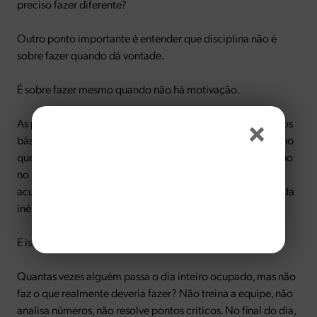
preciso fazer diferente?
Outro ponto importante é entender que disciplina não é
sobre fazer quando dá vontade.
É sobre fazer mesmo quando não há motivação.
As pessoas que conseguem manter consistência em hábitos
básicos — cuidar da saúde, organizar rotina, manter foco no
que importa — criam uma base que sustenta o desempenho
no negócio. Já quem negligencia isso, aos poucos vai
acumulando desgaste até chegar em um ponto onde sair da
inércia exige um esforço muito maior.
E isso se reflete diretamente na operação.
Quantas vezes alguém passa o dia inteiro ocupado, mas não
faz o que realmente deveria fazer? Não treina a equipe, não
analisa números, não resolve pontos críticos. No final do dia,