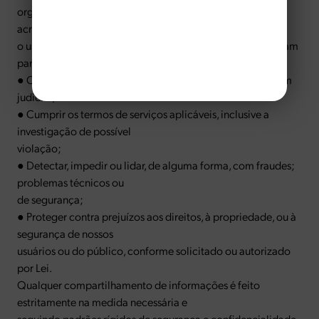
organizações, ou indivíduos fora da nossa organização se
acreditarmos, de boa fé, que o acesso,
o uso, a preservação ou a divulgação das informações sejam
para:
● Cumprir qualquer legislação, regulamentação, ou ordem
judicial;
● Cumprir os termos de serviços aplicáveis, inclusive a
investigação de possível
violação;
● Detectar, impedir ou lidar, de alguma forma, com fraudes;
problemas técnicos ou
de segurança;
● Proteger contra prejuízos aos direitos, à propriedade, ou à
segurança de nossos
usuários ou do público, conforme solicitado ou autorizado
por Lei.
Qualquer compartilhamento de informações é feito
estritamente na medida necessária e
seguindo padrões rígidos de segurança e confidencialidade,