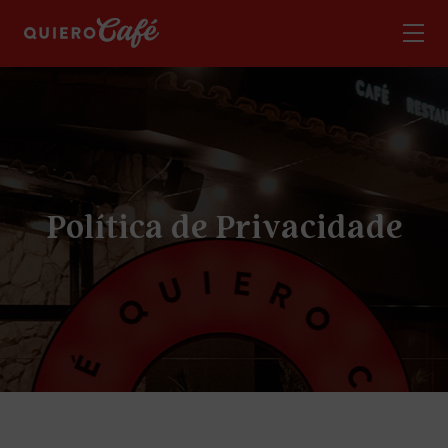
P
o
l
í
t
i
c
a
d
e
P
r
i
v
a
c
i
d
a
d
e