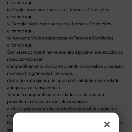
clicando aqui.
iv) Apple: Você pode acessar os Termos e Condições
clicando aqui.
v) Google: Você pode acessar os Termos e Condições
clicando aqui.
vi) Amazon: Você pode acessar os Termos e Condições
clicando aqui.
Sem esses compartilhamentos não é possível a execução do
nosso serviço e tal
compartilhamento só ocorre quando você realiza o cadastro
no nosso Programa de Fidelidade,
de modo a atingir os princípios da finalidade, necessidade,
adequação e transparência.
Também compartilhamos os dados coletados com
provedores de mecanismos de pesquisa e
análises, para nos auxiliar em melhorias e otimizações do
nosso APP.
Devido a obrigação legal também poderemos compartilhar
seus dados pessoais com empresas,