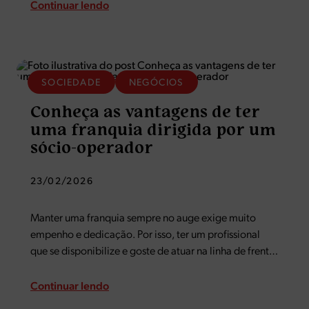
e em alguns casos, as economias de uma vida. Com
Continuar lendo
intuito de auxiliá-lo nessa etapa, separamos seis…
SOCIEDADE
NEGÓCIOS
Conheça as vantagens de ter
uma franquia dirigida por um
sócio-operador
23/02/2026
Manter uma franquia sempre no auge exige muito
empenho e dedicação. Por isso, ter um profissional
que se disponibilize e goste de atuar na linha de frente
do negócio é um passo à frente rumo ao sucesso. Essa
pessoa precisa…
Continuar lendo