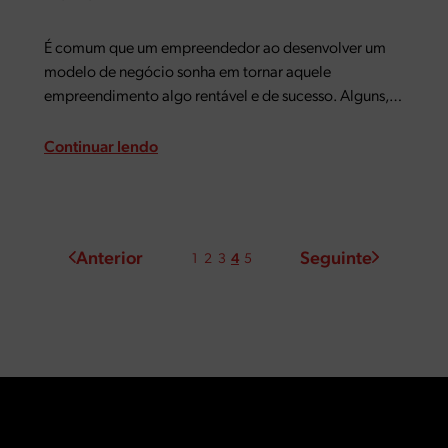
É comum que um empreendedor ao desenvolver um
modelo de negócio sonha em tornar aquele
empreendimento algo rentável e de sucesso. Alguns,
além de alcançar isto, almejam também crescer cada
vez mais o seu negócio, ampliando sua área de
Continuar lendo
atuação…
Anterior
Seguinte
1
2
3
4
5