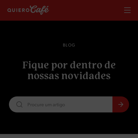
B
L
O
G
F
i
q
u
e
p
o
r
d
e
n
t
r
o
d
e
n
o
s
s
a
s
n
o
v
i
d
a
d
e
s