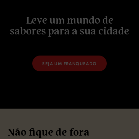
L
e
v
e
u
m
m
u
n
d
o
d
e
s
a
b
o
r
e
s
p
a
r
a
a
s
u
a
c
i
d
a
d
e
SEJA UM FRANQUEADO
Não fique de fora