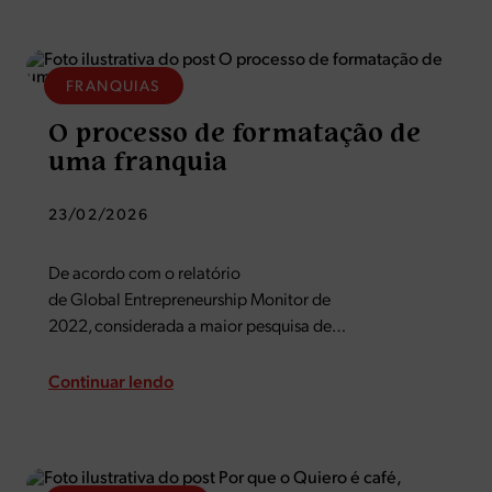
FRANQUIAS
O processo de formatação de
uma franquia
23/02/2026
De acordo com o relatório
de Global Entrepreneurship Monitor de
2022, considerada a maior pesquisa de
empreendedorismo do mundo, seis em cada dez
brasileiros tem o desejo de ter a sua própria empresa.
Continuar lendo
No Brasil existem inúmeras formas de empreender e
uma delas é através do sistema…