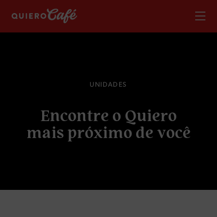
U
N
I
D
A
D
E
S
E
n
c
o
n
t
r
e
o
Q
u
i
e
r
o
m
a
i
s
p
r
ó
x
i
m
o
d
e
v
o
c
ê