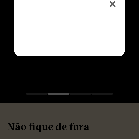
ESPRESSO, ESPRESSO COM LEITE OU CAPUCCINO
HAPPY HOUR
50% OFF na Caipirinha e no
Chopp
Consulte o horário na unidade
Não fique de fora