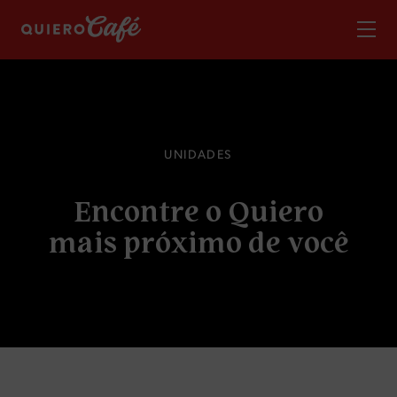
U
N
I
D
A
D
E
S
E
n
c
o
n
t
r
e
o
Q
u
i
e
r
o
m
a
i
s
p
r
ó
x
i
m
o
d
e
v
o
c
ê