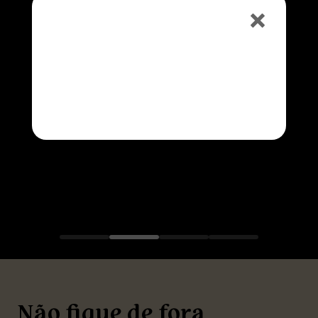
ESPRESSO, ESPRESSO COM LEITE OU CAPUCCINO
HAPPY HOUR
50% OFF na Caipirinha e no
Chopp
Consulte o horário na unidade
Não fique de fora