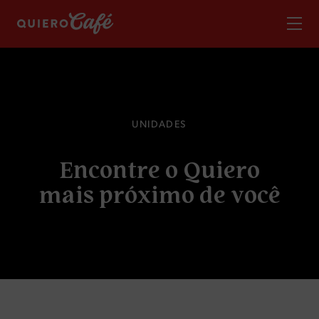
U
N
I
D
A
D
E
S
E
n
c
o
n
t
r
e
o
Q
u
i
e
r
o
m
a
i
s
p
r
ó
x
i
m
o
d
e
v
o
c
ê