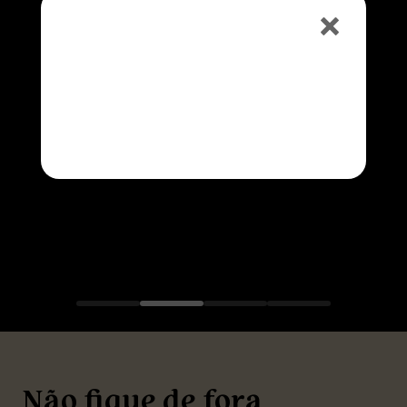
HAPPY HOUR
50% OFF na Caipirinha e no
Chopp
Consulte o horário na unidade
Não fique de fora