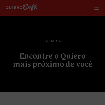
U
N
I
D
A
D
E
S
E
n
c
o
n
t
r
e
o
Q
u
i
e
r
o
m
a
i
s
p
r
ó
x
i
m
o
d
e
v
o
c
ê