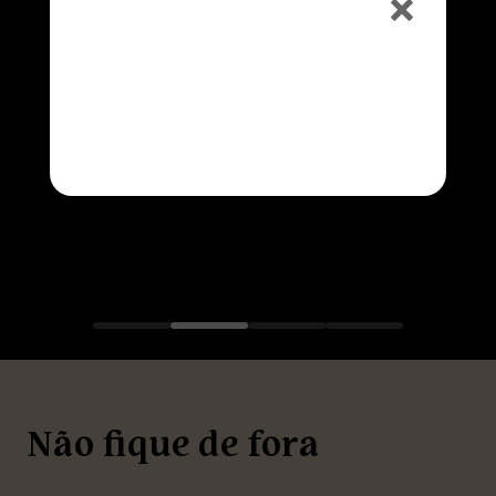
ESPRESSO, ESPRESSO COM LEITE OU CAPUCCINO
HAPPY HOUR
50% OFF na Caipirinha e no
Chopp
Consulte o horário na unidade
Não fique de fora