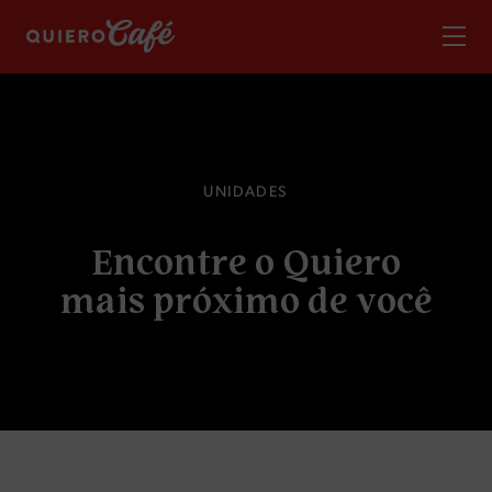
U
N
I
D
A
D
E
S
E
n
c
o
n
t
r
e
o
Q
u
i
e
r
o
m
a
i
s
p
r
ó
x
i
m
o
d
e
v
o
c
ê