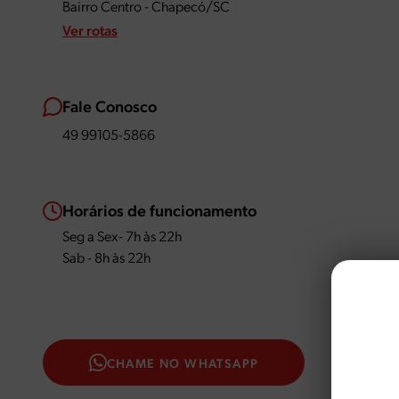
Bairro Centro - Chapecó/SC
Ver rotas
Fale Conosco
49 99105-5866
Horários de funcionamento
Seg a Sex- 7h às 22h
Sab - 8h às 22h
CHAME NO WHATSAPP