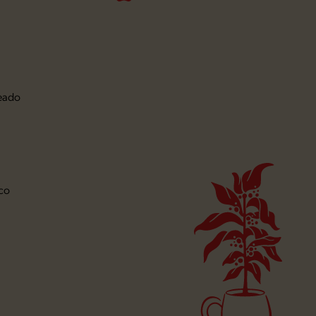
eado
co