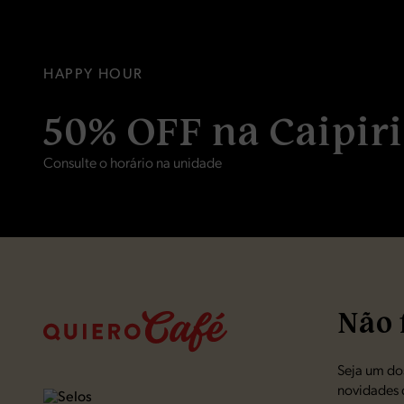
ESPRESSO, ESPRESSO COM LEITE OU CAPUCC
HAPPY HOUR
Almoce com a gent
50% OFF na Caipir
O café é por nossa 
* Promoção válida das 11h às 14h
Consulte o horário na unidade
Não 
Seja um dos
novidades 