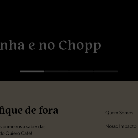
INO
e
inha e no Chopp
conta!*
fique de fora
Quem Somos
Nosso Impacto
 primeiros a saber das
do Quiero Café!