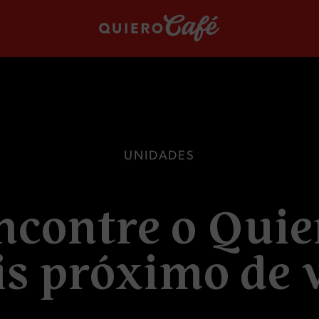
U
N
I
D
A
D
E
S
n
c
o
n
t
r
e
o
Q
u
i
e
i
s
p
r
ó
x
i
m
o
d
e