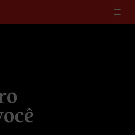
r
o
v
o
c
ê