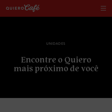
U
N
I
D
A
D
E
S
E
n
c
o
n
t
r
e
o
Q
u
i
e
r
o
m
a
i
s
p
r
ó
x
i
m
o
d
e
v
o
c
ê