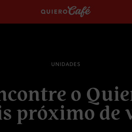
U
N
I
D
A
D
E
S
n
c
o
n
t
r
e
o
Q
u
i
e
i
s
p
r
ó
x
i
m
o
d
e