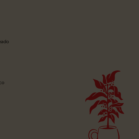
eado
co