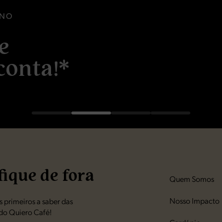
INO
e
conta!*
fique de fora
Quem Somos
Nosso Impacto
 primeiros a saber das
do Quiero Café!