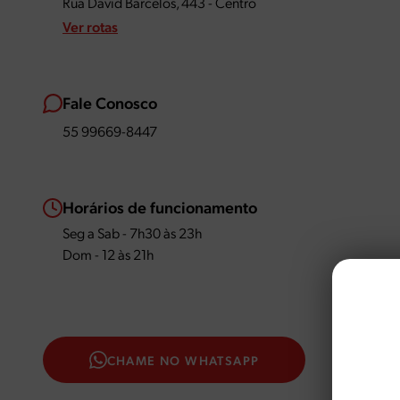
Rua David Barcelos, 443 - Centro
Ver rotas
Fale Conosco
55 99669-8447
Horários de funcionamento
Seg a Sab - 7h30 às 23h
Dom - 12 às 21h
CHAME NO WHATSAPP