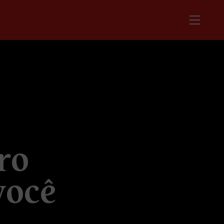
r
o
v
o
c
ê