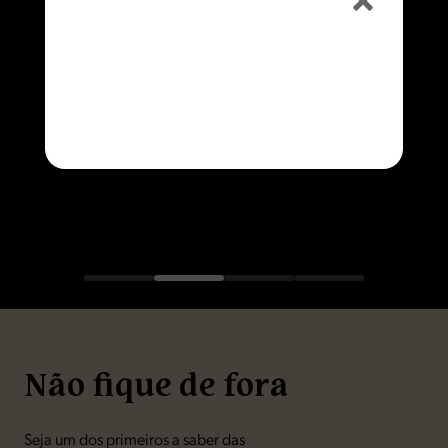
ESPRESSO, ESPRESSO COM LEITE OU CAPUCCINO
HAPPY HOUR
50% OFF na Caipirinha e no
Chopp
Consulte o horário na unidade
Não fique de fora
Seja um dos primeiros a saber das