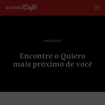
U
N
I
D
A
D
E
S
E
n
c
o
n
t
r
e
o
Q
u
i
e
r
o
m
a
i
s
p
r
ó
x
i
m
o
d
e
v
o
c
ê