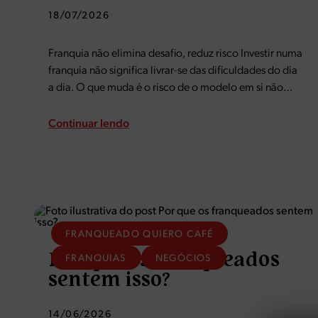
18/07/2026
Franquia não elimina desafio, reduz risco Investir numa
franquia não significa livrar-se das dificuldades do dia
a dia. O que muda é o risco de o modelo em si não
funcionar. Preço, custo, margem, processo, estratégia
— tudo isso já…
Continuar lendo
FRANQUEADO QUIERO CAFÉ
Por que os franqueados
FRANQUIAS
NEGÓCIOS
sentem isso?
14/06/2026