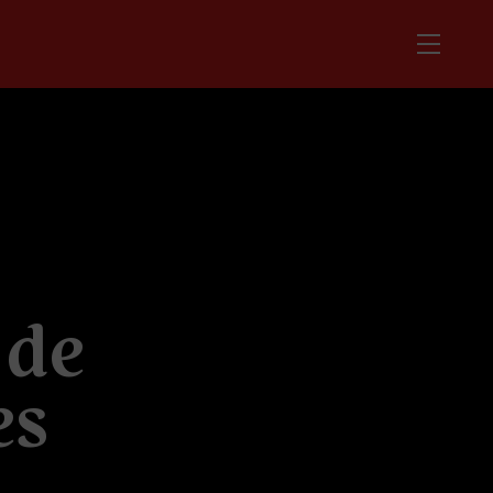
d
e
e
s