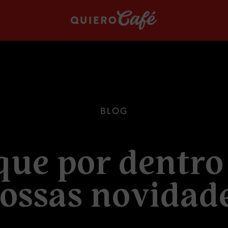
B
L
O
G
q
u
e
p
o
r
d
e
n
t
r
o
o
s
s
a
s
n
o
v
i
d
a
d