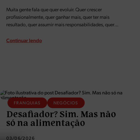
Muita gente fala que quer evoluir. Quer crescer
profissionalmente, quer ganhar mais, quer ter mais
resultado, quer assumir mais responsabilidades, quer
viver uma realidade diferente. Mas, na prática, uma
boa parte dessas pessoas comete erros silenciosos que
Continuar lendo
travam completamente esse…
FRANQUIAS
NEGÓCIOS
Desafiador? Sim. Mas não
só na alimentação
03/06/2026