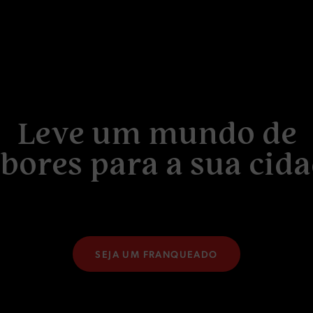
L
e
v
e
u
m
m
u
n
d
o
d
e
b
o
r
e
s
p
a
r
a
a
s
u
a
c
i
d
a
SEJA UM FRANQUEADO