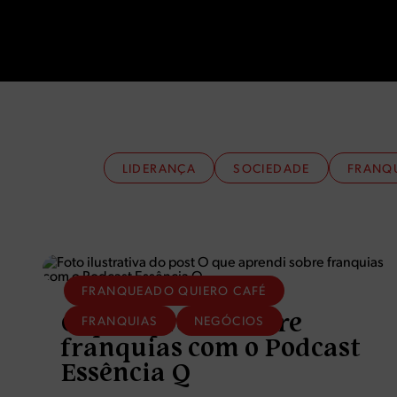
LIDERANÇA
SOCIEDADE
FRANQ
FRANQUEADO QUIERO CAFÉ
O que aprendi sobre
FRANQUIAS
NEGÓCIOS
franquias com o Podcast
Essência Q