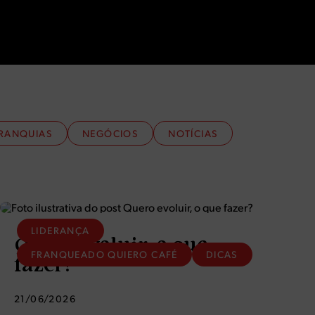
RANQUIAS
NEGÓCIOS
NOTÍCIAS
LIDERANÇA
Quero evoluir, o que
FRANQUEADO QUIERO CAFÉ
DICAS
fazer?
21/06/2026