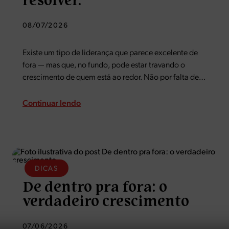
resolver.
08/07/2026
Existe um tipo de liderança que parece excelente de
fora — mas que, no fundo, pode estar travando o
crescimento de quem está ao redor. Não por falta de
cuidado. Justamente pelo excesso dele. Quando você
resolve tudo rápido, quando…
Continuar lendo
DICAS
De dentro pra fora: o
verdadeiro crescimento
07/06/2026