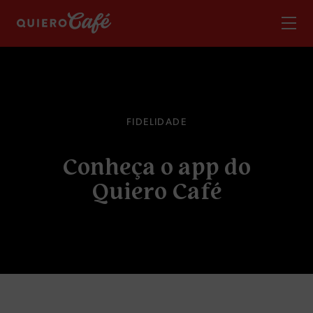
F
I
D
E
L
I
D
A
D
E
C
o
n
h
e
ç
a
o
a
p
p
d
o
Q
u
i
e
r
o
C
a
f
é